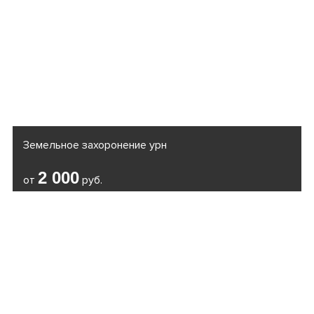
Земельное захоронение урн
2 000
от
руб.