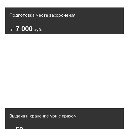
Подготовка места захоронения
7 000
от
руб.
Выдача и хранение урн с прахом