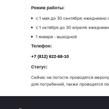
ониймейстера
Режим работы:
 сопровождение
с 1 мая до 30 сентября: ежедневно с
мации тела
с 1 октября до 30 апреля: ежедневно
матора
Гранитная мастерская Бориса
1 января - выходной
Гладилина
ахоронения
Телефон:
Каталог памятников из гранита
ие документов
+7 (812) 622-68-10
й договор
Статус:
фото
трет
Сейчас на погосте проводятся мероп
для погребений, также проводятся п
 помещений