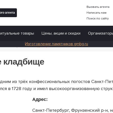
Вызвать агента
го агента
Написать нам
Поиск по сайту
Ритуальные товары
Цены, акции и скидки
Организатор
Изготовление памятников gmbg.ru
Калькулятор погребения
ское лютеранское кладбище
или кремации
льного зала
е кладбище
трапеза
панихида
дним из трёх конфессиональных погостов Санкт-Пе
ьщиков гроба
ался в 1728 году и имел высокоорганизованную струк
 сопровождение
Адрес:
ного мероприятия
Санкт-Петербург, Фрунзенский р-н, на