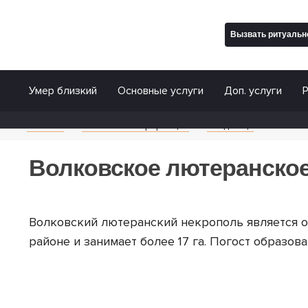
Вызвать ритуально
Умер близкий
Основные услуги
Доп. услуги
Похороны
Отпевание
Главная
Полезная информация
Кладбища
Волков
Кремация
Аренда проща
Волковское лютеранско
Груз 200
Поминальная 
Сопровождение
Гражданская 
Волковский лютеранский некрополь является о
Перевозка тела в морг
Услуги носил
районе и занимает более 17 га. Погост образов
Подготовка документов
Медицинское
Подготовка тела в морге
Съемка траур