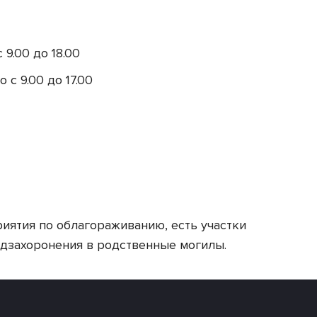
Статьи
Оплата и доставка
Обмен и возврат
 9.00 до 18.00
Производство
 с 9.00 до 17.00
Сотрудничество
Правовая база
риятия по облагораживанию, есть участки
одзахоронения в родственные могилы.