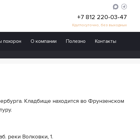
+7 812 220-03-47
Круглосуточно, без выходных
ы похорон
О компании
Полезно
Контакты
Организаторы похорон
Кладбища
Морги
Вопросы и ответы
Крематорий
Отзывы
Колумбарии
Новости
тербурга. Кладбище находится во Фрунзенском
ЗАГСы
Вакансии
туру.
Залы прощания
Реквизиты
Архив захоронений
Оформление заказа
б. реки Волковки, 1.