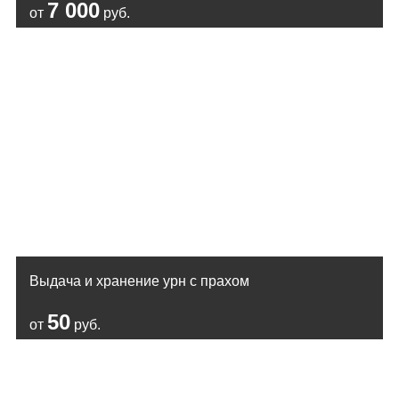
7 000
от
руб.
Выдача и хранение урн с прахом
50
от
руб.