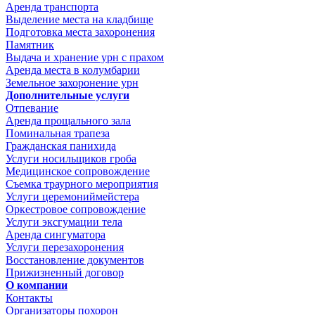
Аренда транспорта
Выделение места на кладбище
Подготовка места захоронения
Памятник
Выдача и хранение урн с прахом
Аренда места в колумбарии
Земельное захоронение урн
Дополнительные услуги
Отпевание
Аренда прощального зала
Поминальная трапеза
Гражданская панихида
Услуги носильщиков гроба
Медицинское сопровождение
Съемка траурного мероприятия
Услуги церемониймейстера
Оркестровое сопровождение
Услуги эксгумации тела
Аренда сингуматора
Услуги перезахоронения
Восстановление документов
Прижизненный договор
О компании
Контакты
Организаторы похорон