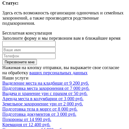
Статус:
Здесь есть возможность организации одиночных и семейных
захоронений, а также производятся родственные
подзахоронения.
Бесплатная консультация
Заполните форму и мы перезвоним вам в ближайшее время
Перезвоните мне
Нажимая на кнопку отправки, вы выражаете свое согласие
на обработку
ваших персональных данных
Наши услуги
Выделение места на кладбище
от
9 200
руб.
Подготовка места захоронения
от
7 000
руб.
Выдача и хранение урн с прахом
от
50
руб.
Аренда места в колумбарии
от
3 000
руб.
Земельное захоронение урн
от
2 000
руб.
Подготовка тела в морге
от
8 000
руб.
Подготовка документов
от
3 000
руб.
Похороны
от
14 990
руб.
Кремация
от
12 400
руб.