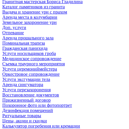
Гранитная мастерская Бориса Гладилина
Каталог памятников из гранита
Выдача и хранение урн с прахом
Аренда места в колумбарии
Земельное захоронение урн
Доп. услуги
Отпевание
Аренда прощального зала
Поминальная трапеза
Гражданская панихида
Услуги носильщиков гроба
Медицинское сопровождение
Съемка траурного мероприятия
Услуги церемониймейстера
Оркестровое сопровождение
Услуги эксгумации тела
Аренда сингуматора
Услуги перезахоронения
Восстановление документов
Прижизненный договор
Похоронное фото или фотопортрет
Дезинфекция помещений
Ритуальные товары
Цены, акции и скидки
Калькулятор погребения или кремации