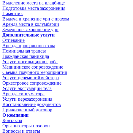
Выделение места на кладбище
Подготовка места захоронения
Памятник
Выдача и хранение урн с прахом
Аренда места в колумбарии
Земельное захоронение урн
Дополнительные услуги
Отпевание
Аренда прощального зала
Поминальная трапеза
Гражданская панихида
Услуги носильщиков гроба
Медицинское сопровождение
Съемка траурного мероприятия
Услуги церемониймейстера
Оркестровое сопровождение
Услуги эксгумации тела
Аренда сингуматора
Услуги перезахоронения
Восстановление документов
Прижизненный договор
О компании
Контакты
Организаторы похорон
Вопросы и ответы