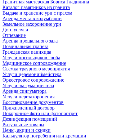
Гранитная мастерская Бориса Гладилина
Каталог памятников из гранита
Выдача и хранение урн с прахом
Аренда места в колумбарии
Земельное захоронение урн
Доп. услуги
Отпевание
Аренда прощального зала
Поминальная трапеза
Гражданская панихида
Услуги носильщиков гроба
Медицинское сопровождение
Съемка траурного мероприятия
Услуги церемониймейстера
Оркестровое сопровождение
Услуги эксгумации тела
Аренда сингуматора
Услуги перезахоронения
Восстановление документов
Прижизненный договор
Похоронное фото или фотопортрет
Дезинфекция помещений
Ритуальные товары
Цены, акции и скидки
Калькулятор погребения или кремации