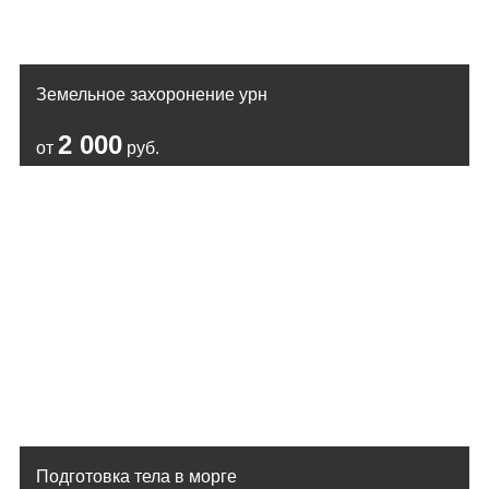
Земельное захоронение урн
2 000
от
руб.
Подготовка тела в морге