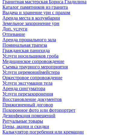
Гранитная мастерская Бориса Гладилина
Каталог памятников из гранита
Выдача и хранение урн с прахом
Аренда места в колумбарии
Земельное захоронение урн
Доп. услуги
Отпевание
Аренда прощального зала
Поминальная трапеза
Гражданская панихида
Услуги носильщиков гроба
Медицинское сопровождение
Съемка траурного мероприятия
Услуги церемониймейстера
Оркестровое сопровождение
Услуги эксгумации тела
Аренда сингуматора
Услуги перезахоронения
Восстановление документов
Прижизненный договор
Похоронное фото или фотопортрет
Дезинфекция помещений
Ритуальные товары
Цены, акции и скидки
Калькулятор погребения или кремации