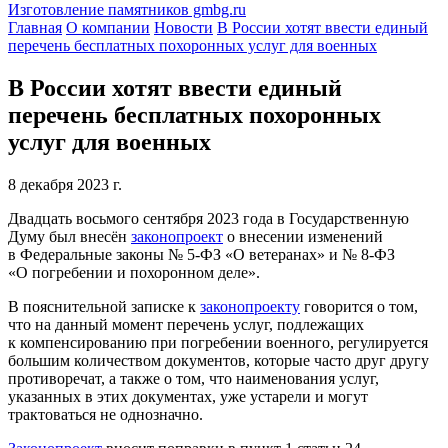
Изготовление памятников gmbg.ru
Главная
О компании
Новости
В России хотят ввести единый
перечень бесплатных похоронных услуг для военных
В России хотят ввести единый
перечень бесплатных похоронных
услуг для военных
8 декабря 2023 г.
Двадцать восьмого сентября 2023 года в Государственную
Думу был внесён
законопроект
о внесении изменений
в Федеральные законы № 5-ФЗ «О ветеранах» и № 8-ФЗ
«О погребении и похоронном деле».
В пояснительной записке к
законопроекту
говорится о том,
что на данный момент перечень услуг, подлежащих
к компенсированию при погребении военного, регулируется
большим количеством документов, которые часто друг другу
противоречат, а также о том, что наименования услуг,
указанных в этих документах, уже устарели и могут
трактоваться не однозначно.