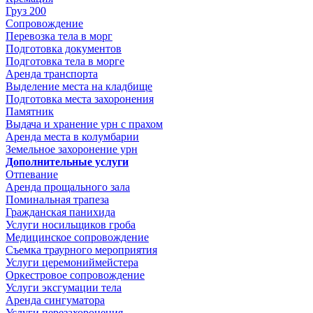
Груз 200
Сопровождение
Перевозка тела в морг
Подготовка документов
Подготовка тела в морге
Аренда транспорта
Выделение места на кладбище
Подготовка места захоронения
Памятник
Выдача и хранение урн с прахом
Аренда места в колумбарии
Земельное захоронение урн
Дополнительные услуги
Отпевание
Аренда прощального зала
Поминальная трапеза
Гражданская панихида
Услуги носильщиков гроба
Медицинское сопровождение
Съемка траурного мероприятия
Услуги церемониймейстера
Оркестровое сопровождение
Услуги эксгумации тела
Аренда сингуматора
Услуги перезахоронения